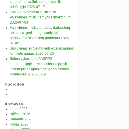
sprendimai aplinkosaugai dar tik
priešakyje 2026-07-17
LAASDPS atstovai susitiko su
Valstybinės miškų tarnybos direktoriumi
2026-07-09
Valstybinės miškų tarnybos darbuotojų
apklausa: geri kolegų santykiai
nepaslepia sisteminių problemų 2026-
07-02
Susitikimas su Seimo Aplinkos apsaugos
komiteto nariais 2026-06-26
Seime vykusioje LAASDPS
konferencijoje – reikalavimas spręsti
įsisenėjusias aplinkosaugos sistemos
problemas 2026-06-19
Nuorodos
Archyvas
Liepa 2026
Birželis 2026
Balandis 2026
Kovas 2026