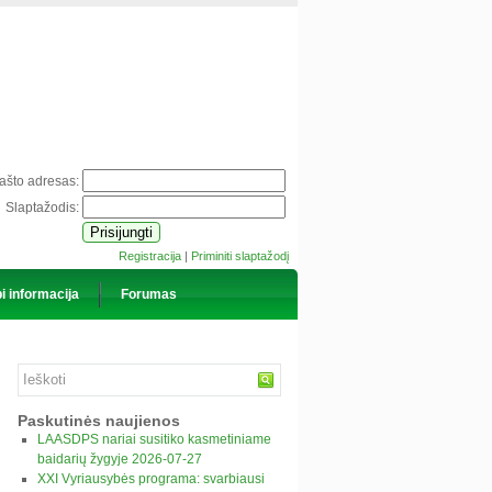
pašto adresas:
Slaptažodis:
Registracija
|
Priminiti slaptažodį
i informacija
Forumas
Paskutinės naujienos
LAASDPS nariai susitiko kasmetiniame
baidarių žygyje 2026-07-27
XXI Vyriausybės programa: svarbiausi