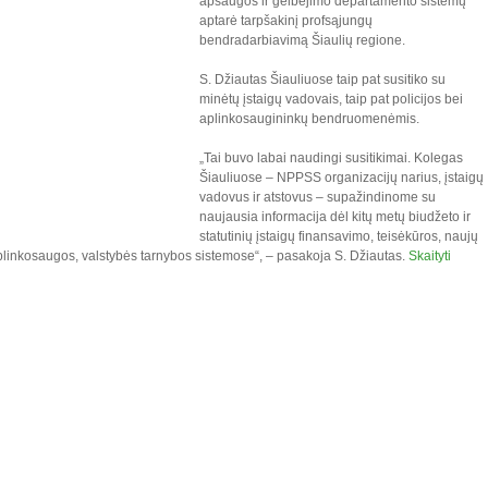
apsaugos ir gelbėjimo departamento sistemų
aptarė tarpšakinį profsąjungų
bendradarbiavimą Šiaulių regione.
S. Džiautas Šiauliuose taip pat susitiko su
minėtų įstaigų vadovais, taip pat policijos bei
aplinkosaugininkų bendruomenėmis.
„Tai buvo labai naudingi susitikimai. Kolegas
Šiauliuose – NPPSS organizacijų narius, įstaigų
vadovus ir atstovus – supažindinome su
naujausia informacija dėl kitų metų biudžeto ir
statutinių įstaigų finansavimo, teisėkūros, naujų
plinkosaugos, valstybės tarnybos sistemose“, – pasakoja S. Džiautas.
Skaityti