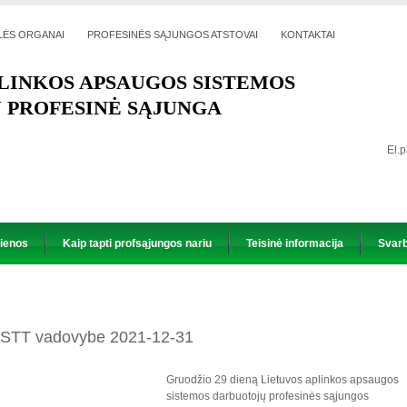
LĖS ORGANAI
PROFESINĖS SĄJUNGOS ATSTOVAI
KONTAKTAI
LINKOS APSAUGOS SISTEMOS
 PROFESINĖ SĄJUNGA
El.
ienos
Kaip tapti profsąjungos nariu
Teisinė informacija
Svarb
 VSTT vadovybe 2021-12-31
Gruodžio 29 dieną Lietuvos aplinkos apsaugos
sistemos darbuotojų profesinės sąjungos