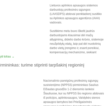
Lietuvos aplinkos apsaugos sistemos
darbuotojų profesinės sąjungos
(LAASDPS) atstovai penktadienį susitiko
su Aplinkos apsaugos agentūros (AAA)
vadovais.
Susitikimo metu buvo iškelti jautrūs
darbuotojams klausimai dėl mažų
atlyginimų, didelio darbo krūvio, sistemoje
neužpildytų etatų, taip pat dėl nuotolinių
darbo vietų įrengimo ir, esant poreikiui,
kompensacijų mechanizmo, siekiant
yti toliau
→
ininkas: turime stiprinti tarpšakinį regioninį
Nacionalinio pareigūnų profesinių sąjungų
susivienijimo (NPPSS) pirmininkas Saulius
Džiautas gruodžio 1-2 dienomis lankėsi
Šiauliuose, kur su NPPSS šio regiono atstovais
iš policijos, aplinkosaugos, Valstybės sienos
apsaugos tarnybos bei Priešgaisrinės