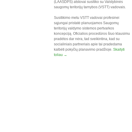
(LAASDPS) atstovai susitiko su Valstybinės
saugomų teritorijų tarnybos (VSTT) vadovais.
Susitikimo metu VSTT vadovai profesinei
sąjungai pristatė planuojamos Saugomų
teritorijų valdymo sistemos pertvarkos
koncepciją. Oficialios procedūros šiuo klausimu
pradėtos dar nėra, tad sveikintina, kad su
socialiniais partneriais apie tai pradedama
kalbėti pokyčių planavimo pradžioje.
Skaityti
toliau
→