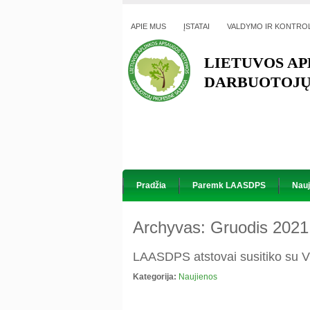
APIE MUS
ĮSTATAI
VALDYMO IR KONTRO
LIETUVOS AP
DARBUOTOJŲ
Pradžia
Paremk LAASDPS
Nauj
Archyvas:
Gruodis 2021
LAASDPS atstovai susitiko su
Kategorija:
Naujienos